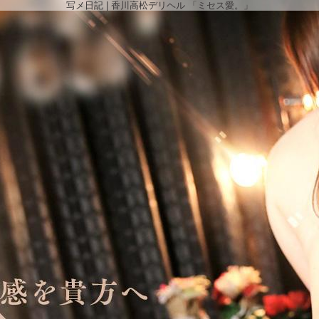
写メ日記 | 香川高松デリヘル 「ミセス愛。」