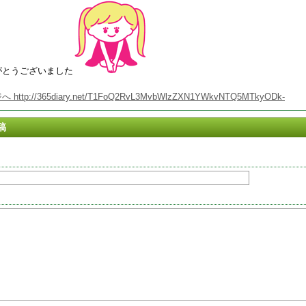
がとうございました
ttp://365diary.net/T1FoQ2RvL3MvbWlzZXN1YWkvNTQ5MTkyODk-
稿