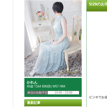
5/29の
かれん
40歳 T164 B80(B) W57 H84
本日の出勤予定
15:00～23:00
ビジホでお
最新記事