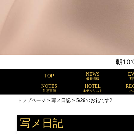
朝10:
NEWS
E
TOP
最新情報
割
NOTES
HOTEL
RE
注意事項
ホテルリスト
求
トップページ
写メ日記
5/29のお礼です?
写メ日記