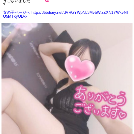
うございました
?
女の子ページへ http://365diary.net/dVRGYWpNL3MvbWlzZXN1YWkvNT
Q5MTkyODk-