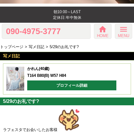
朝10:00～LAST
定休日:年中無休
home
menu
090-4975-3777
HOME
MENU
トップページ
写メ日記
5/29のお礼です?
写メ日記
かれん(40歳)
T164 B80(B) W57 H84
プロフィール詳細
5/29のお礼です?
ラフェスタでお会いしたお客様